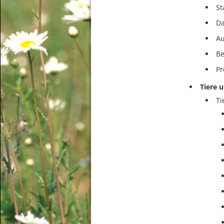
St
D
A
Be
Pr
Tiere 
Ti