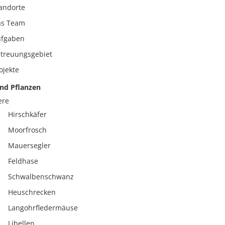
andorte
as Team
ufgaben
treuungsgebiet
ojekte
und Pflanzen
ere
Hirschkäfer
Moorfrosch
Mauersegler
Feldhase
Schwalbenschwanz
Heuschrecken
Langohrfledermäuse
Libellen